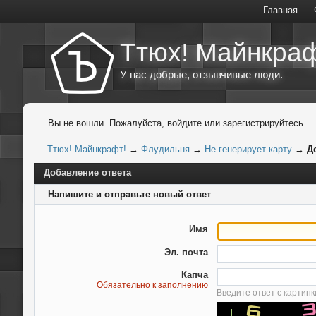
Главная
Ттюх! Майнкраф
У нас добрые, отзывчивые люди.
Вы не вошли.
Пожалуйста, войдите или зарегистрируйтесь.
Ттюх! Майнкрафт!
→
Флудильня
→
Не генерирует карту
→
Д
Добавление ответа
Напишите и отправьте новый ответ
Имя
Эл. почта
Капча
Обязательно к заполнению
Введите ответ с картин