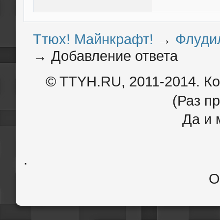
Ттюх! Майнкрафт!
→
Флуди
→
Добавление ответа
© TTYH.RU, 2011-2014. К
(Раз пр
Да и 
.
О