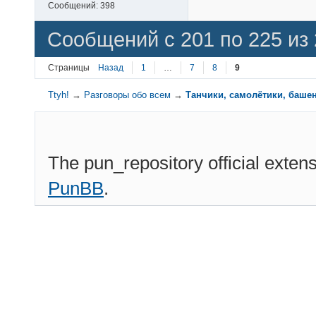
Сообщений:
398
Сообщений с 201 по 225 из
Страницы
Назад
1
…
7
8
9
Ttyh!
→
Разговоры обо всем
→
Танчики, самолётики, башен
The pun_repository official exten
PunBB
.