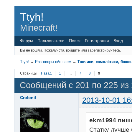
Ttyh!
Minecraft!
Форум
Пользователи
Поиск
Регистрация
Вход
Вы не вошли.
Пожалуйста, войдите или зарегистрируйтесь.
Ttyh!
→
Разговоры обо всем
→
Танчики, самолётики, башен
Страницы
Назад
1
…
7
8
9
Сообщений с 201 по 225 из
Crolonil
2013-10-01 16
ekm1994 пиш
Статку лучше 