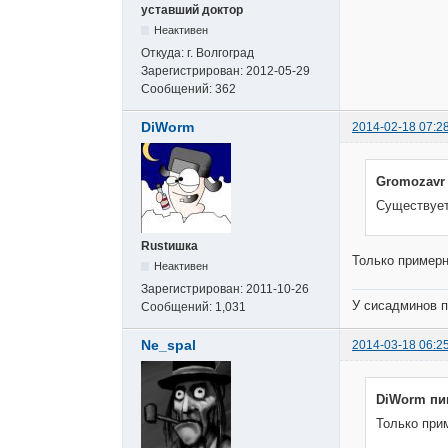
уставший доктор
Неактивен
Откуда:
г. Волгоград
Зарегистрирован:
2012-05-29
Сообщений:
362
DiWorm
2014-02-18 07:2
Gromozavr
Существует 
Rustишка
Только примерн
Неактивен
Зарегистрирован:
2011-10-26
У сисадминов п
Сообщений:
1,031
Ne_spal
2014-03-18 06:2
DiWorm пи
Только при