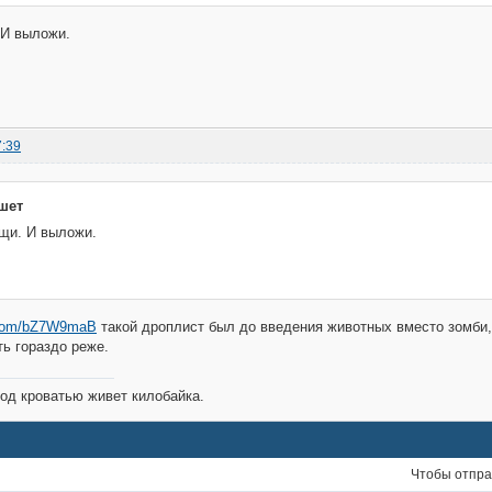
 И выложи.
7:39
шет
щи. И выложи.
n.com/bZ7W9maB
такой дроплист был до введения животных вместо зомби, 
ть гораздо реже.
од кроватью живет килобайка.
Чтобы отпра