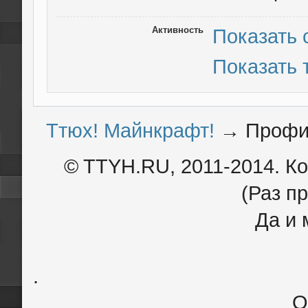
Активность
Показать
Показать
Ттюх! Майнкрафт!
→
Профил
© TTYH.RU, 2011-2014. К
(Раз пр
Да и 
.
О