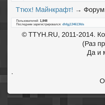
Ттюх! Майнкрафт!
→
Форум
Пользователей:
1,848
Последним зарегистрировался:
dhfgj134613fds
© TTYH.RU, 2011-2014. К
(Раз пр
Да и 
.
О