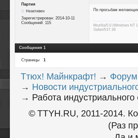
Партия
По просьбам желающих
Неактивен
Зарегистрирован:
2014-10-11
Сообщений:
115
Mozilla/5.0 (Windows NT 
Safari/537.36
Сообщения 1
Страницы
1
Ттюх! Майнкрафт!
→
Форум
→
Новости индустриального
→
Работа индустриального
© TTYH.RU, 2011-2014. К
(Раз пр
Да и 