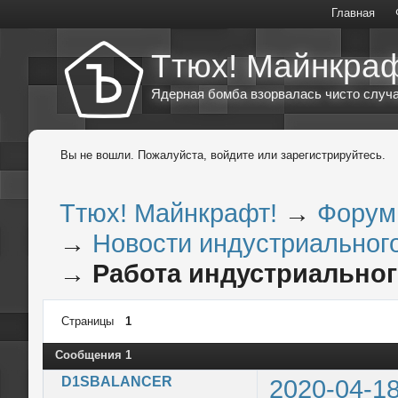
Главная
Ттюх! Майнкраф
Ядерная бомба взорвалась чисто случа
Вы не вошли.
Пожалуйста, войдите или зарегистрируйтесь.
Ттюх! Майнкрафт!
→
Форум
→
Новости индустриального
→
Работа индустриальног
Страницы
1
Сообщения 1
D1SBALANCER
2020-04-18