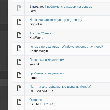
Закрыто
:
Проблемы с заходом на сервер
Lord
Не скачивается лаунчер под винду
highroller
Ттюх и Убунту.
XtisWorld
почему не скачивает Windows версию лаунчера?
SashaMalgin
Проблема с лаунчером
yerzhik
проблемы с лаунчером
temo
Патч на альтернативные шрифты (fontfix)
D1SBALANCER
Онтопик
ZAGNU
(
1
2
3
4
)