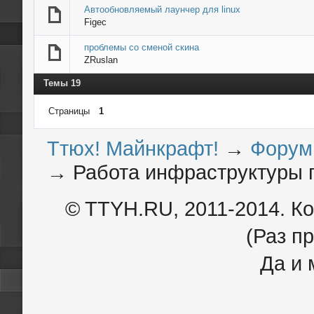
Автообновляемый лаунчер для linux
Figec
проблемы со сменой скина
ZRuslan
Темы 19
Страницы
1
Ттюх! Майнкрафт!
→
Форум
→
Работа инфраструктуры 
© TTYH.RU, 2011-2014. К
(Раз пр
Да и 