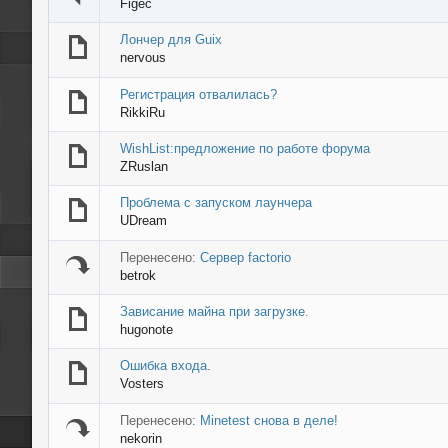
Figec
Лончер для Guix
nervous
Регистрация отвалилась?
RikkiRu
WishList:предложение по работе форума
ZRuslan
Проблема с запуском лаунчера
UDream
Перенесено:
Сервер factorio
betrok
Зависание майна при загрузке.
hugonote
Ошибка входа.
Vosters
Перенесено:
Minetest снова в деле!
nekorin