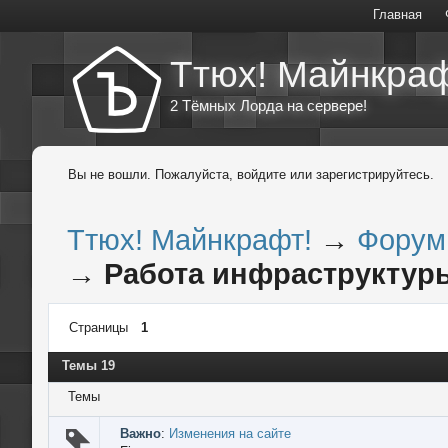
Главная
Ттюх! Майнкраф
2 Тёмных Лорда на сервере!
Вы не вошли.
Пожалуйста, войдите или зарегистрируйтесь.
Ттюх! Майнкрафт!
→
Форум
→
Работа инфраструктур
Страницы
1
Темы 19
Темы
Важно
:
Изменения на сайте