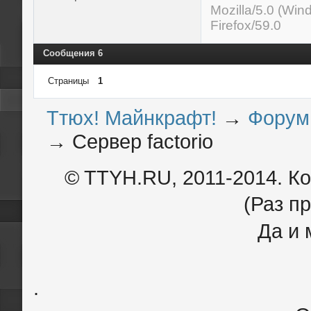
Mozilla/5.0 (Wi
Firefox/59.0
Сообщения 6
Страницы
1
Ттюх! Майнкрафт!
→
Форум
→
Сервер factorio
© TTYH.RU, 2011-2014. К
(Раз пр
Да и 
.