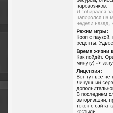
ресурсы, относ
паровозиков.
Я собирался за
напоролся на 
недели назад, н
Режим игры:
Кооп с паузой,
рецепты. Удво
Время жизни 
Как пойдёт. О
минуту) -> зап
Лицензия:
Вот тут всё не 
Лицушный серв
дополнительно
В последнем с
авторизации, п
токен с сайта 
костыли.