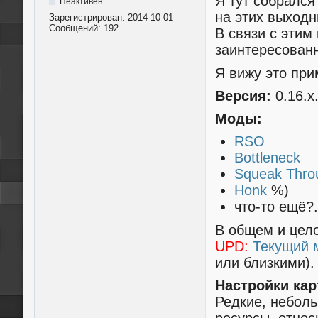
Я тут собрался
Неактивен
на этих выходн
Зарегистрирован:
2014-10-01
Сообщений:
192
В связи с эти
заинтересован
Я вижу это при
Версия:
0.16.x
Моды:
RSO
Bottleneck
Squeak Thro
Honk
%)
что-то ещё?.
В общем и цел
UPD:
Текущий 
или близкими).
Настройки кар
Редкие, небол