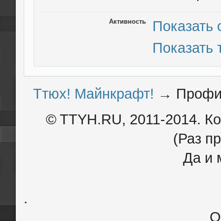
Активность
Показать
Показать
Ттюх! Майнкрафт!
→
Профи
© TTYH.RU, 2011-2014. К
(Раз пр
Да и 
.
О