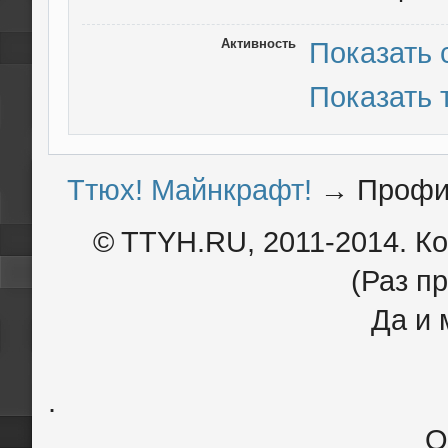
Активность
Показать
Показать
Ттюх! Майнкрафт!
→
Профи
© TTYH.RU, 2011-2014. К
(Раз пр
Да и 
.
О