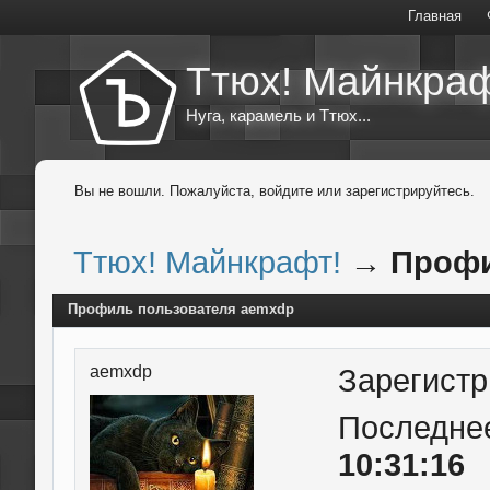
Главная
Ттюх! Майнкраф
Нуга, карамель и Ттюх...
Вы не вошли.
Пожалуйста, войдите или зарегистрируйтесь.
Ттюх! Майнкрафт!
→
Профи
Профиль пользователя aemxdp
aemxdp
Зарегист
Последне
10:31:16