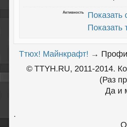
Активность
Показать
Показать
Ттюх! Майнкрафт!
→
Профи
© TTYH.RU, 2011-2014. К
(Раз пр
Да и 
.
О