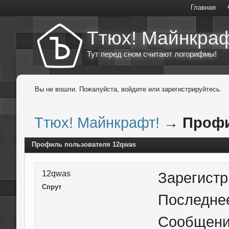
Главная
Ттюх! Майнкраф
Тут перед сном считают логорифмы!
Вы не вошли.
Пожалуйста, войдите или зарегистрируйтесь.
Ттюх! Майнкрафт!
→
Профи
Профиль пользователя 12qwas
12qwas
Зарегист
Спрут
Последне
Сообщен