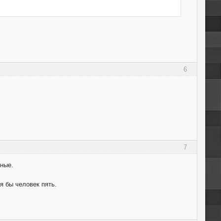
6
7
ьные.
я бы человек пять.