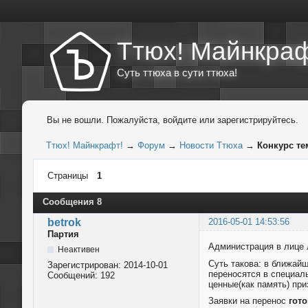
Ттюх! Майнкраф
Суть ттюха в сути ттюха!
Вы не вошли.
Пожалуйста, войдите или зарегистрируйтесь.
Ттюх! Майнкрафт!
→
Форум
→
Новости Ттюха
→
Конкурс те
Страницы
1
Сообщения 8
betrok
2016-05-01 14:53:56
Партия
Администрация в лице 
Неактивен
Суть такова: в ближай
Зарегистрирован:
2014-10-01
переносятся в специал
Сообщений:
192
ценные(как память) при
Заявки на перенос
гот