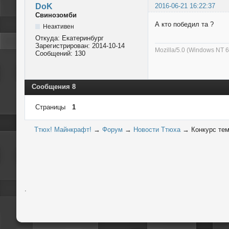
DoK
2016-06-21 16:22:37
Свинозомби
А кто победил та ?
Неактивен
Откуда:
Екатеринбург
Зарегистрирован:
2014-10-14
Mozilla/5.0 (Windows NT 
Сообщений:
130
Сообщения 8
Страницы
1
Ттюх! Майнкрафт!
→
Форум
→
Новости Ттюха
→
Конкурс тем
.