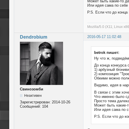
Может быть какие-то д
Или идея сама по себе
P.S. Если что до конц
Mozilla/5.0 (X11; Linux x8
Dendrobium
2016-05-17 11:02:48
betrok пишет:
Ну что ж, подведём
До конца конкурса 
1) арбузный бrонив
2) композиция "Тро
Обеими можно полю
Видимо, идея в на
Свинозомби
В связи с этим хоч
Неактивен
Что именно было сд
Просто тема далека
Зарегистрирован:
2014-10-26
Может быть какие-т
Сообщений:
104
Или идея сама по с
P.S. Если что до к