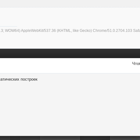
6.3; WOW64) AppleWebKit/537.36 (KHTML, like Gecko) Chrome/51.0.2704.103 Safa
Что
атических построек