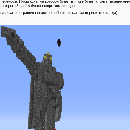
переноса. Площадка, на которой будет в итоге будет стоять перенесенн
 стороной на 2-5 блоков шире композиции.
 игрока не ограничено(можно забрать и все три первых места, да).