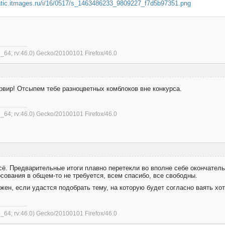
6_64; rv:46.0) Gecko/20100101 Firefox/46.0
урвир! Отсыпем тебе разноцветных комблоков вне конкурса.
6_64; rv:46.0) Gecko/20100101 Firefox/46.0
всё. Предварительные итоги плавно перетекли во вполне себе окончател
сования в общем-то не требуется, всем спасибо, все свободны.
ен, если удастся подобрать тему, на которую будет согласно ваять хот
6_64; rv:46.0) Gecko/20100101 Firefox/46.0