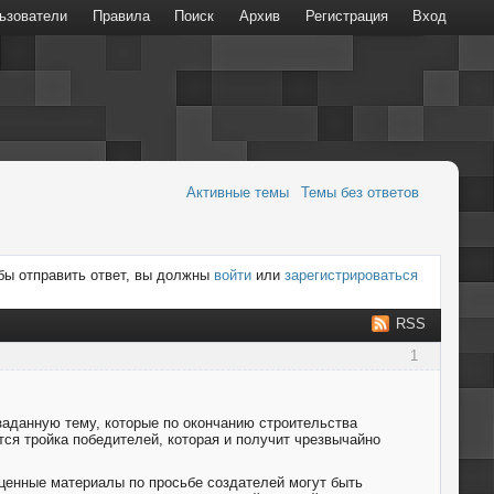
ьзователи
Правила
Поиск
Архив
Регистрация
Вход
Активные темы
Темы без ответов
бы отправить ответ, вы должны
войти
или
зарегистрироваться
RSS
1
 заданную тему, которые по окончанию строительства
тся тройка победителей, которая и получит чрезвычайно
 ценные материалы по просьбе создателей могут быть