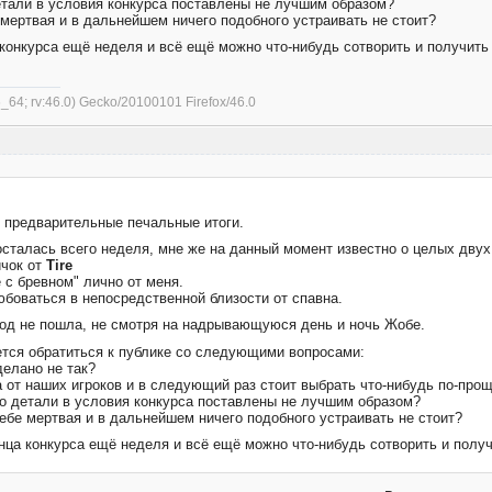
етали в условия конкурса поставлены не лучшим образом?
 мертвая и в дальнейшем ничего подобного устраивать не стоит?
а конкурса ещё неделя и всё ещё можно что-нибудь сотворить и получит
6_64; rv:46.0) Gecko/20100101 Firefox/46.0
 предварительные печальные итоги.
осталась всего неделя, мне же на данный момент известно о целых двух
ичок от
Tire
е с бревном" лично от меня.
боваться в непосредственной близости от спавна.
род не пошла, не смотря на надрывающуюся день и ночь Жобе.
ется обратиться к публике со следующими вопросами:
елано не так?
 от наших игроков и в следующий раз стоит выбрать что-нибудь по-про
о детали в условия конкурса поставлены не лучшим образом?
ебе мертвая и в дальнейшем ничего подобного устраивать не стоит?
онца конкурса ещё неделя и всё ещё можно что-нибудь сотворить и полу