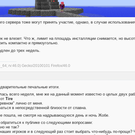
го сервера тоже могут принять участие, однако, в случае использовани
ек не влезет. Что ж, лимит на площадь инсталляции снимается, но высо
оить компактно и прямоугольно.
одлен до трех недель.
6_64; rv:46.0) Gecko/20100101 Firefox/46.0
едварительные печальные итоги.
лась всего неделя, мне же на данный момент известно о целых двух раб
 от
Tire
бревном" лично от меня.
ться в непосредственной близости от спавна.
не пошла, не смотря на надрывающуюся день и ночь Жобе.
я обратиться к публике со следующими вопросами:
но не так?
 наших игроков и в следующий раз стоит выбрать что-нибудь по-проще? 