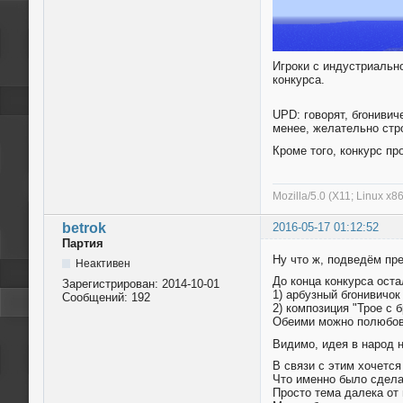
Игроки с индустриально
конкурса.
UPD: говорят, бrонивич
менее, желательно стр
Кроме того, конкурс пр
Mozilla/5.0 (X11; Linux x8
betrok
2016-05-17 01:12:52
Партия
Ну что ж, подведём пр
Неактивен
До конца конкурса оста
Зарегистрирован:
2014-10-01
1) арбузный бrонивичок
Сообщений:
192
2) композиция "Трое с 
Обеими можно полюбова
Видимо, идея в народ 
В связи с этим хочетс
Что именно было сдела
Просто тема далека от