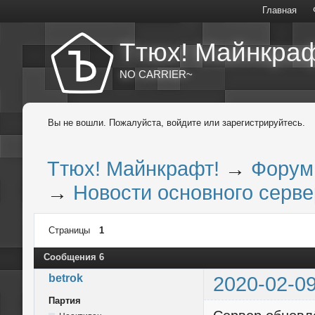
Главная
Ттюх! Майнкраф
NO CARRIER~
Вы не вошли.
Пожалуйста, войдите или зарегистрируйтесь.
Ттюх! Майнкрафт!
→
Форум
→
Новости основного сервер
Страницы
1
Сообщения 6
betrok
2020-02-09
Партия