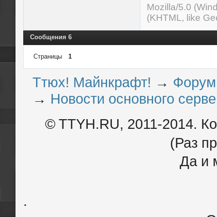
Mozilla/5.0 (Wi
(KHTML, like Ge
Сообщения 6
Страницы
1
Ттюх! Майнкрафт!
→
Форум
→
Новости основного сервер
© TTYH.RU, 2011-2014. К
(Раз пр
Да и 
.