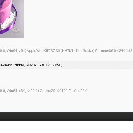
10.0; Win64; x64) AppleWebKit/537.36 (KHTML, like Gecko) Chrome/86.0.4240.198 
менено: Rikkio, 2020-11-30 04:30:50)
0.0; Win64; x64; rv:83.0) Gecko/20100101 Firefox/83.0