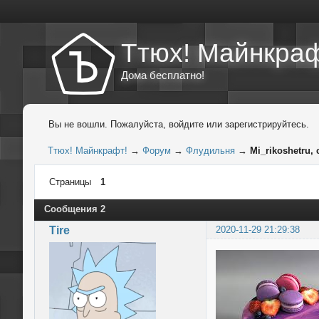
Ттюх! Майнкраф
Дома бесплатно!
Вы не вошли.
Пожалуйста, войдите или зарегистрируйтесь.
Ттюх! Майнкрафт!
→
Форум
→
Флудильня
→
Mi_rikoshetru,
Страницы
1
Сообщения 2
Tire
2020-11-29 21:29:38