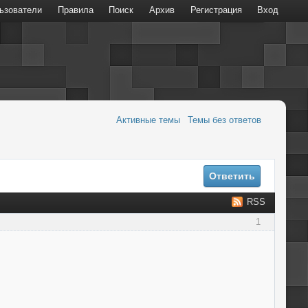
ьзователи
Правила
Поиск
Архив
Регистрация
Вход
Активные темы
Темы без ответов
Ответить
RSS
1