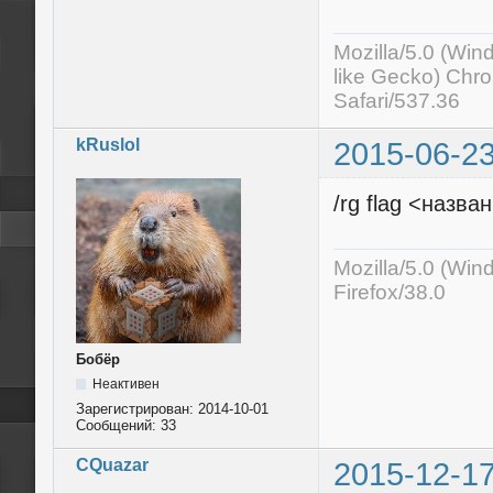
Mozilla/5.0 (Wi
like Gecko) Chr
Safari/537.36
kRuslol
2015-06-23
/rg flag <назва
Mozilla/5.0 (Wi
Firefox/38.0
Бобёр
Неактивен
Зарегистрирован:
2014-10-01
Сообщений:
33
CQuazar
2015-12-17