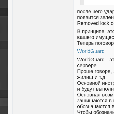
после чего уда
появится зелен
Removed lock on
В принципе, э
вашего имущес
Теперь поговор
WorldGuard
WorldGuard - э
сервере.
Проще говоря, 
жилищ и т.д.
Основной инстр
и будут выпол
Основная возмо
защищаются в 
обозначаются 
Чтобы обозначи