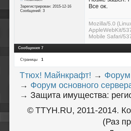
Все ок.
Зарегистрирован:
2015-12-16
Сообщений:
3
Mozilla/5.0 (Lin
AppleWebKit/537
Mobile Safari/53
Сообщения 7
Страницы
1
Ттюх! Майнкрафт!
→
Форум
→
Форум основного сервера
→
Защита имущества: реги
© TTYH.RU, 2011-2014. К
(Раз пр