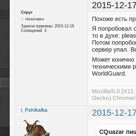
2015-12-17
Спрут
Похоже есть пр
Неактивен
Зарегистрирован:
2015-12-16
Я попробовал с
Сообщений:
3
то в духе: plea
Потом попробов
сервер упал. В
Может конечно 
техническими р
WorldGuard.
Mozilla/5.0 (X11
Gecko) Chrome/3
i_Pshikalka
2015-12-17
CQuazar пи