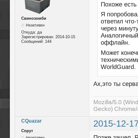
Похоже есть
Я попробовал
Свинозомби
ответил что-
Неактивен
через минуту
Откуда:
да
Аналогичный 
Зарегистрирован:
2014-10-15
Сообщений:
144
оффлайн.
Может конеч
техническими
WorldGuard.
Ах,это ты серв
Mozilla/5.0 (Wi
Gecko) Chrome/4
CQuazar
2015-12-17
Спрут
Позже зашел. Р
Неактивен