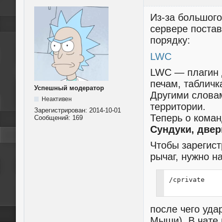
Из-за большого
сервере поста
порядку:
LWC
LWC — плагин д
печам, табличк
Успешный модератор
Другими слова
Неактивен
территории.
Зарегистрирован:
2014-10-01
Теперь о коман
Сообщений:
169
Сундуки, двер
Чтобы зарегист
рычаг, нужно на
/cprivate
после чего уда
Мыши). В чате 