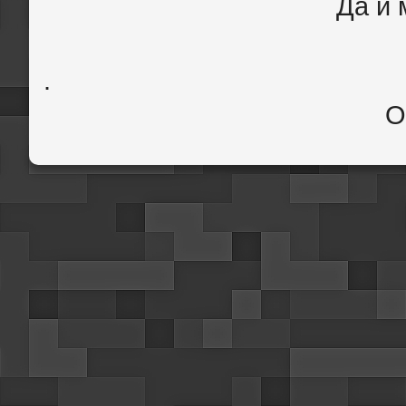
Да и 
.
О