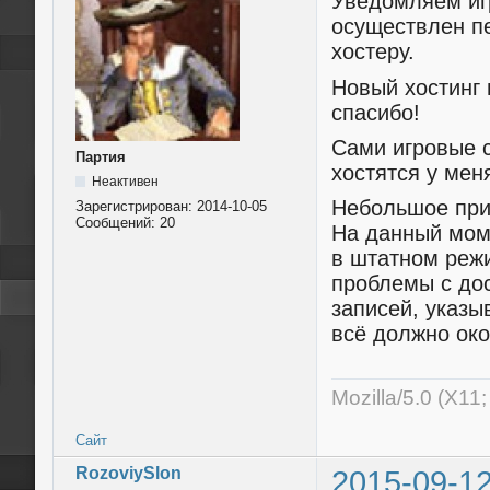
Уведомляем игр
осуществлен пе
хостеру.
Новый хостинг
спасибо!
Сами игровые с
Партия
хостятся у меня
Неактивен
Небольшое при
Зарегистрирован:
2014-10-05
Сообщений:
20
На данный моме
в штатном реж
проблемы с дос
записей, указы
всё должно око
Mozilla/5.0 (X11
Сайт
RozoviySlon
2015-09-12