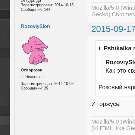
Откуда:
да
Зарегистрирован:
2014-10-15
Mozilla/5.0 (Wi
Сообщений:
144
Gecko) Chrome/4
RozoviySlon
2015-09-17
i_Pshikalka
RozoviySl
Как это св
Отморозок
Неактивен
Зарегистрирован:
2014-10-03
Розовый нар
Сообщений:
39
И горжусь!
Mozilla/5.0 (Wi
(KHTML, like Ge