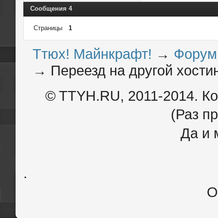
Сообщения 4
Страницы
1
Ттюх! Майнкрафт!
→
Форум
→
Переезд на другой хости
© TTYH.RU, 2011-2014. К
(Раз пр
Да и 
.
О