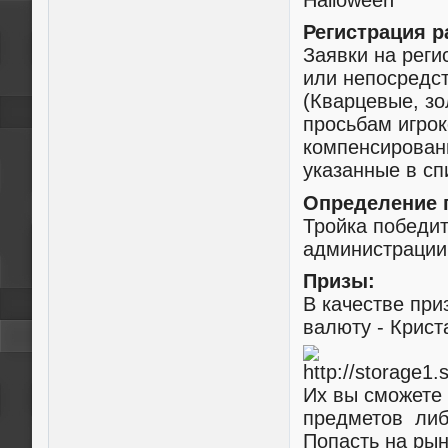
Halloween
Регистрация р
Заявки на реги
или непосредс
(Кварцевые, зо
просьбам игрок
компенсирован
указанные в сп
Определение 
Тройка победи
администрации
Призы:
В качестве пр
валюту - Крис
Их вы сможете 
предметов либо
Попасть на рын