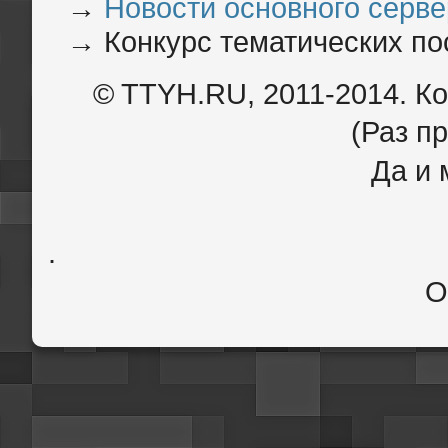
→
Новости основного сервер
→
Конкурс тематических по
© TTYH.RU, 2011-2014. К
(Раз пр
Да и 
.
О