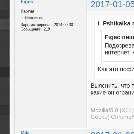
Figec
2017-01-05
Партия
Неактивен
i_Pshikalka
Зарегистрирован:
2014-09-30
Сообщений:
218
Figec пиш
Подозрева
интернет.
Как это поф
Выяснить, что 
какие он огран
Mozilla/5.0 (X11
Gecko) Chrome/5
Mila