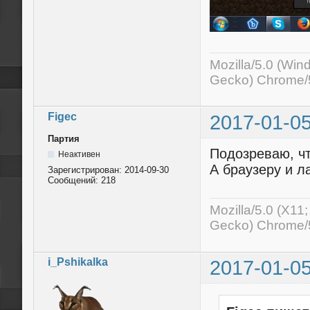
Mozilla/5.0 (Wi
Gecko) Chrome/5
Figec
2017-01-05
Партия
Подозреваю, чт
Неактивен
А браузеру и л
Зарегистрирован:
2014-09-30
Сообщений:
218
Mozilla/5.0 (X11
Gecko) Chrome/5
i_Pshikalka
2017-01-05