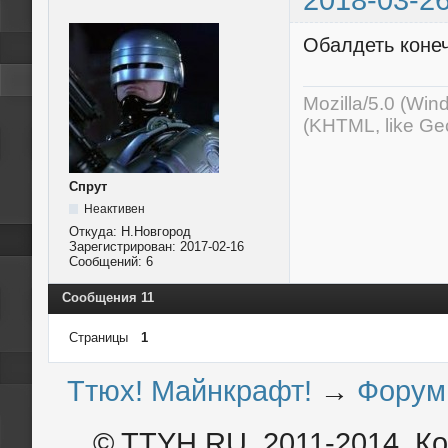
Обалдеть коне
Mozilla/5.0 (Wi
(KHTML, like Ge
Спрут
Неактивен
Откуда:
Н.Новгород
Зарегистрирован:
2017-02-16
Сообщений:
6
Сообщения 11
Страницы
1
Ттюх! Майнкрафт!
→
Форум
© TTYH.RU, 2011-2014. К