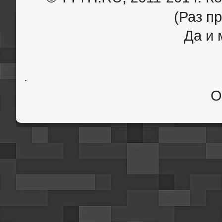
(Раз пр
Да и 
.
О