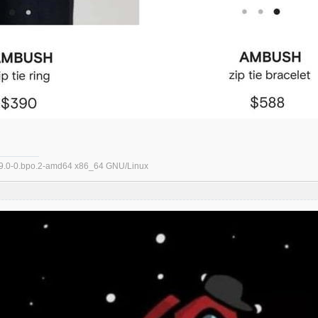
5.9.0-0.bpo.2-amd64 x86_64 GNU/Linux