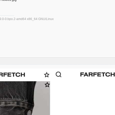
5.9.0-0.bpo.2-amd64 x86_64 GNU/Linux