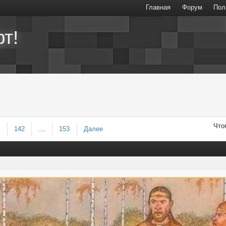
Главная
Форум
Пол
т!
Что
1
142
…
153
Далее