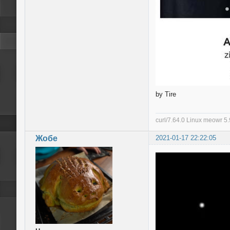
by Tire
curl/7.64.0 Linux meowr 
Жобе
2021-01-17 22:22:05