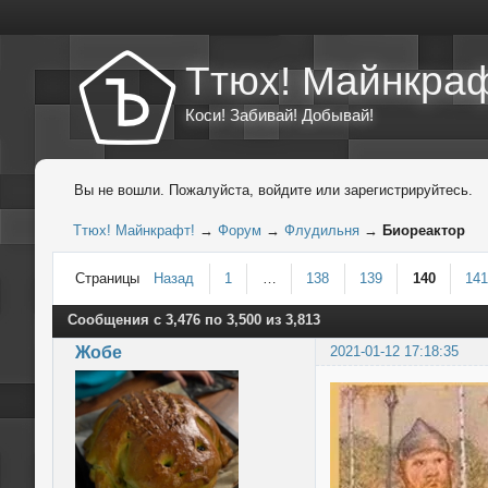
Ттюх! Майнкраф
Коси! Забивай! Добывай!
Вы не вошли.
Пожалуйста, войдите или зарегистрируйтесь.
Ттюх! Майнкрафт!
→
Форум
→
Флудильня
→
Биореактор
Страницы
Назад
1
…
138
139
140
14
Сообщения с 3,476 по 3,500 из 3,813
Жобе
2021-01-12 17:18:35