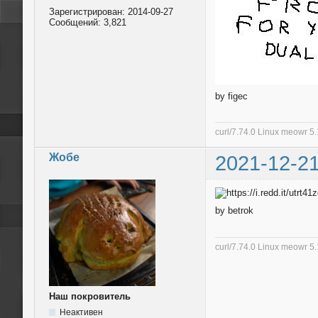
Зарегистрирован:
2014-09-27
Сообщений:
3,821
by figec
curl/7.74.0 Linux meowr 
Жобе
2021-12-21
by betrok
curl/7.74.0 Linux meowr 
Наш покровитель
Неактивен