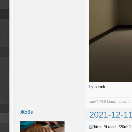
by betrok
curl/7.74.0 Linux meowr 
Жобе
2021-12-11