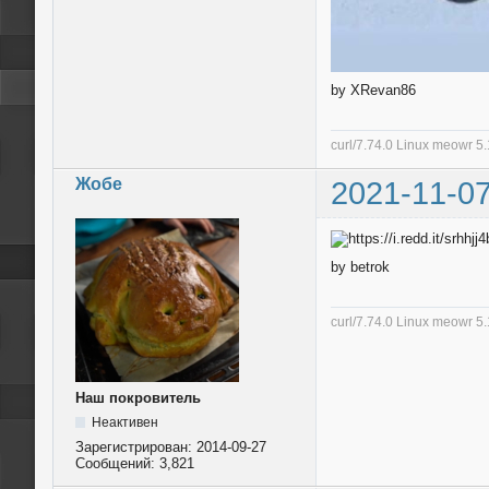
by XRevan86
curl/7.74.0 Linux meowr 
Жобе
2021-11-07
by betrok
curl/7.74.0 Linux meowr 
Наш покровитель
Неактивен
Зарегистрирован:
2014-09-27
Сообщений:
3,821