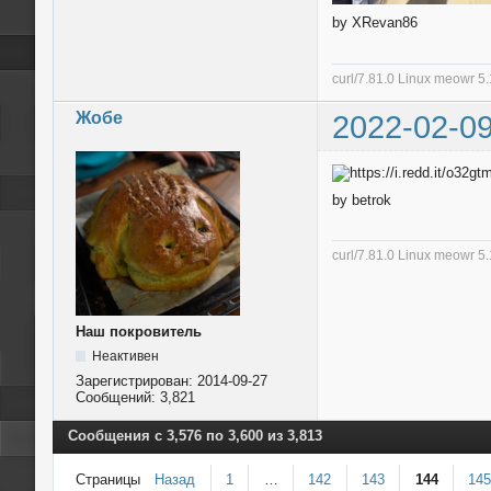
by XRevan86
curl/7.81.0 Linux meowr 
Жобе
2022-02-09
by betrok
curl/7.81.0 Linux meowr 
Наш покровитель
Неактивен
Зарегистрирован:
2014-09-27
Сообщений:
3,821
Сообщения с 3,576 по 3,600 из 3,813
Страницы
Назад
1
…
142
143
144
14