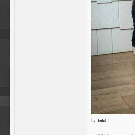
:
by derlafff