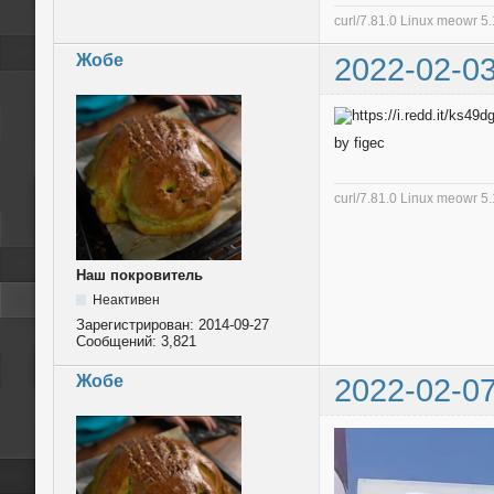
curl/7.81.0 Linux meowr 
Жобе
2022-02-03
by figec
curl/7.81.0 Linux meowr 
Наш покровитель
Неактивен
Зарегистрирован:
2014-09-27
Сообщений:
3,821
Жобе
2022-02-07