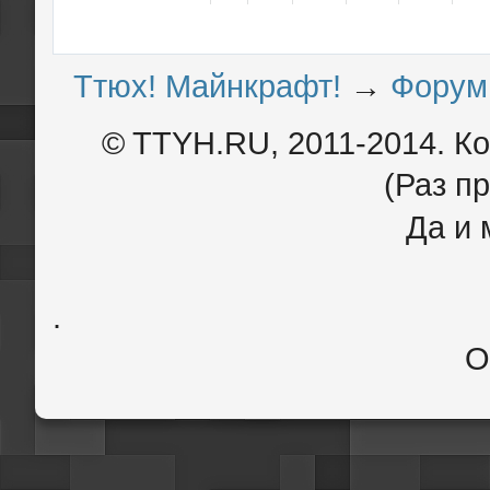
Ттюх! Майнкрафт!
→
Форум
© TTYH.RU, 2011-2014. К
(Раз пр
Да и 
.
О