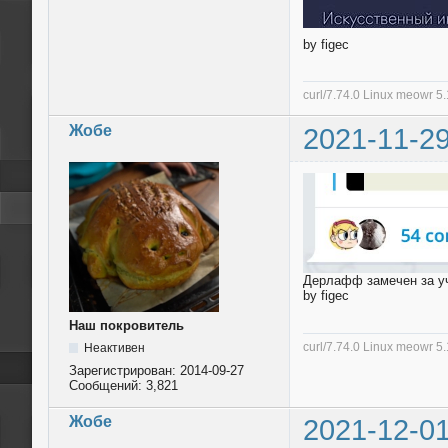
by figec
curl/7.74.0 Linux meowr 
Жобе
2021-11-29
Дерлафф замечен за у
by figec
Наш покровитель
curl/7.74.0 Linux meowr 
Неактивен
Зарегистрирован:
2014-09-27
Сообщений:
3,821
Жобе
2021-12-01