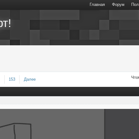
Главная
Форум
Пол
т!
Что
2
153
Далее