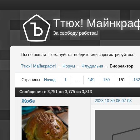
Ттюх! Майнкраф
За свободу рабства!
Вы не вошли.
Пожалуйста, войдите или зарегистрируйтесь.
Ттюх! Майнкрафт!
→
Форум
→
Флудильня
→
Биореактор
Страницы
Назад
1
…
149
150
151
15
Сообщения с 3,751 по 3,775 из 3,813
Жобе
2023-10-30 06:07:08