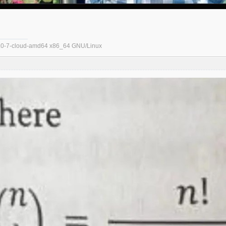
.1.0-7-cloud-amd64 x86_64 GNU/Linux