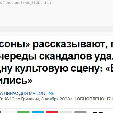
.1.0-7-cloud-amd64 x86_64 GNU/Linux