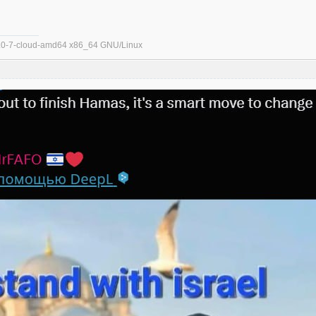
.1.0-7-cloud-amd64 x86_64 GNU/Linux