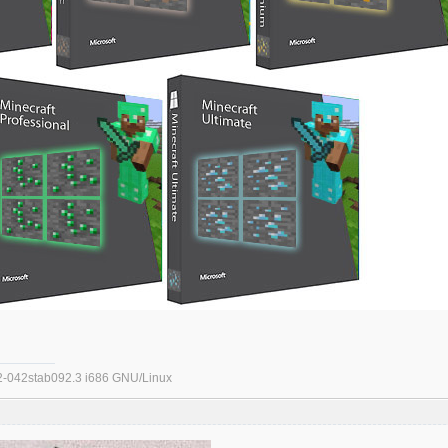
.32-042stab092.3 i686 GNU/Linux