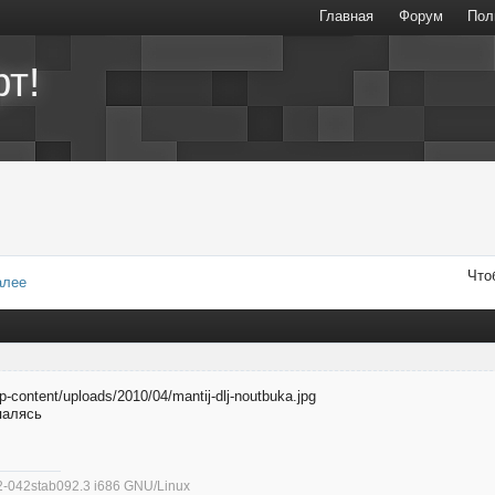
Главная
Форум
Пол
т!
Что
алее
палясь
.32-042stab092.3 i686 GNU/Linux