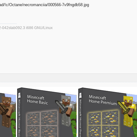
.32-042stab092.3 i686 GNU/Linux