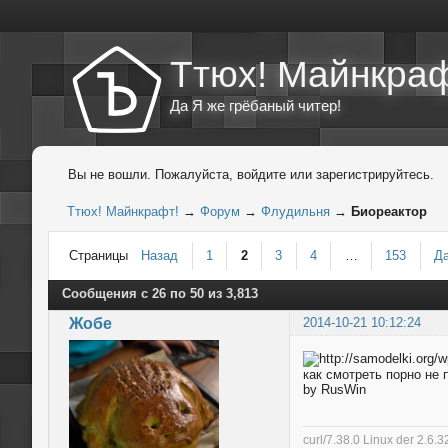
Ттюх! Майнкраф
Да Я же грёбаный читер!
Вы не вошли.
Пожалуйста, войдите или зарегистрируйтесь.
Ттюх! Майнкрафт!
→
Форум
→
Флудильня
→
Биореактор
Страницы
Назад
1
2
3
4
…
153
Д
Сообщения с 26 по 50 из 3,813
Жобе
2014-10-21 10:12:24
как смотреть порно не 
by RusWin
curl/7.38.0 Linux der 2.6