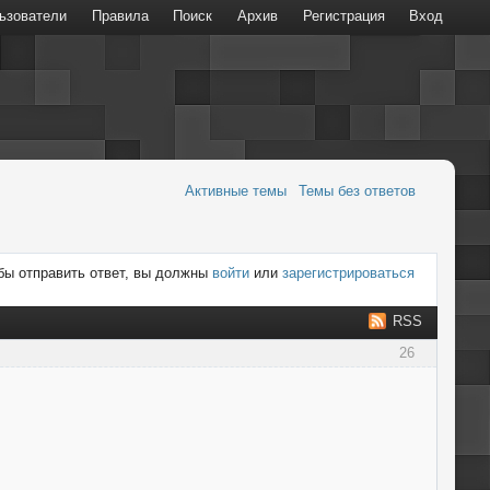
ьзователи
Правила
Поиск
Архив
Регистрация
Вход
Активные темы
Темы без ответов
бы отправить ответ, вы должны
войти
или
зарегистрироваться
RSS
26