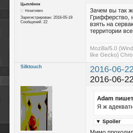
Цыплёнок
Зачем вы так ж
Неактивен
Грифферство, н
Зарегистрирован:
2016-05-19
Сообщений:
22
взять на серва
территории все
Mozilla/5.0 (Wi
like Gecko) Chr
Silktouch
2016-06-22
2016-06-22
Adam пишет
Я ж адекват
▼
Spoiler
Мимо проходи