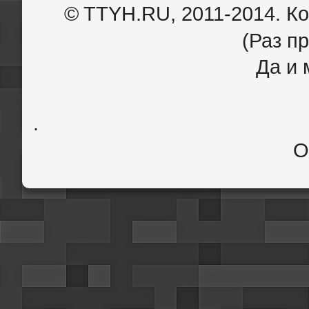
© TTYH.RU, 2011-2014. К
(Раз пр
Да и 
.
О