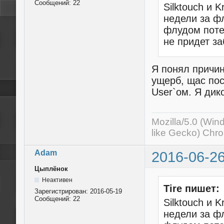
Сообщений:
22
Silktouch и 
недели за ф
флудом поте
не придет з
Я понял причин
ущерб, щас пос
User`ом. Я дик
Mozilla/5.0 (Wi
like Gecko) Chr
Adam
2016-06-26
Цыплёнок
Неактивен
Tire пишет:
Зарегистрирован:
2016-05-19
Сообщений:
22
Silktouch и 
недели за ф