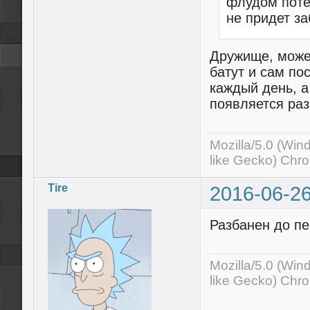
флудом поте
не придет з
Дружище, может
батут и сам по
каждый день, а
появляется раз
Mozilla/5.0 (Wi
like Gecko) Chr
Tire
2016-06-26
Разбанен до пе
Mozilla/5.0 (Wi
like Gecko) Chr