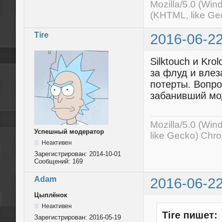
Mozilla/5.0 (Wi
(KHTML, like Ge
Tire
2016-06-22
Silktouch и Kro
за флуд и влез
потерты. Вопро
забанивший мо
Mozilla/5.0 (Wi
Успешный модератор
like Gecko) Chr
Неактивен
Зарегистрирован:
2014-10-01
Сообщений:
169
Adam
2016-06-22
Цыплёнок
Неактивен
Tire пишет:
Зарегистрирован:
2016-05-19