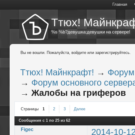
Главная
Ттюх! Майнкраф
%s %b?девушка:девушки на сервере!
Вы не вошли.
Пожалуйста, войдите или зарегистрируйтесь.
Ттюх! Майнкрафт!
→
Форум
→
Форум основного сервера
→
Жалобы на гриферов
Страницы
1
2
3
Далее
Сообщения с 1 по 25 из 62
Figec
2014-10-12