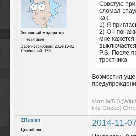
Советую прис
сломал спау
как:
1) Я пригла
2) Он понажи
Успешный модератор
мне кажется,
Неактивен
выключается
Зарегистрирован:
2014-10-01
Сообщений:
169
P.S. После 
тростника
Возместил ущер
предупреждени
Mozilla/5.0 (Wi
like Gecko) Chr
ZRuslan
2014-11-07
Цыплёнок