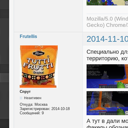
Mozilla/5.0 (Wi
Gecko) Chrome/3
Frutellis
2014-11-10
Специально дл
территорию, ко
Спрут
Неактивен
Откуда:
Моcква
Зарегистрирован:
2014-10-18
Сообщений:
9
А тут в дали м
факелы обозна