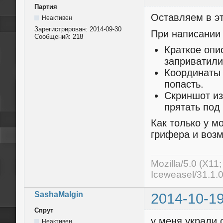
Партия
Оставляем в э
Неактивен
Зарегистрирован:
2014-09-30
При написании
Сообщений:
218
Краткое опи
заприватили
Координаты 
попасть.
Скриншот из
прятать под
Как только у м
грифера и возм
Mozilla/5.0 (X11
Iceweasel/31.1.
SashaMalgin
2014-10-19
Спрут
у меня украли 
Неактивен