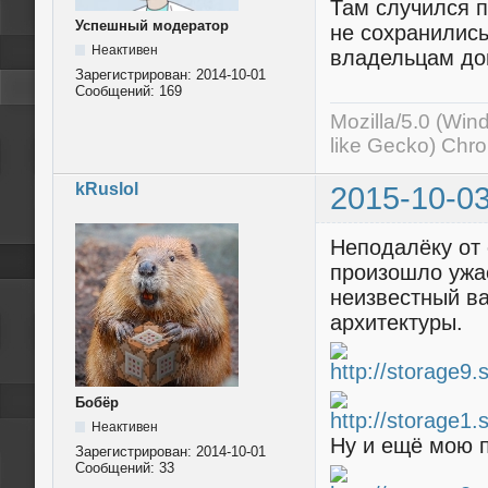
Там случился п
Успешный модератор
не сохранилис
Неактивен
владельцам до
Зарегистрирован:
2014-10-01
Сообщений:
169
Mozilla/5.0 (Wi
like Gecko) Chr
kRuslol
2015-10-03
Неподалёку от 
произошло ужа
неизвестный в
архитектуры.
Бобёр
Неактивен
Ну и ещё мою п
Зарегистрирован:
2014-10-01
Сообщений:
33