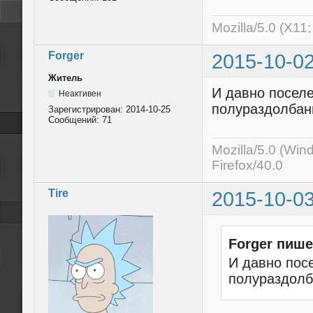
Mozilla/5.0 (X11
Forger
2015-10-02
Житель
И давно поселе
Неактивен
полураздолбан
Зарегистрирован:
2014-10-25
Сообщений:
71
Mozilla/5.0 (Wi
Firefox/40.0
Tire
2015-10-03
Forger пише
И давно пос
полураздолб