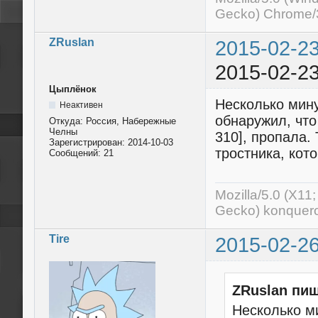
Gecko) Chrome/3
ZRuslan
2015-02-23
2015-02-23
Цыплёнок
Несколько мину
Неактивен
обнаружил, что
Откуда:
Россия, Набережные
Челны
310], пропала.
Зарегистрирован:
2014-10-03
тростника, кот
Сообщений:
21
Mozilla/5.0 (X11
Gecko) konquero
Tire
2015-02-26
ZRuslan пиш
Несколько ми