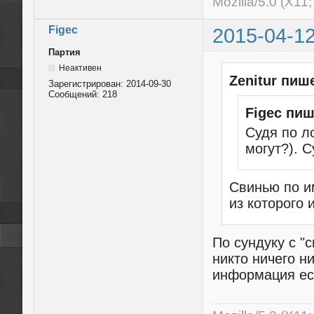
Mozilla/5.0 (X11
Figec
2015-04-12
Партия
Неактивен
Zenitur пиш
Зарегистрирован:
2014-09-30
Сообщений:
218
Figec пиш
Судя по л
могут?). 
Свинью по и
из которого 
По сундуку с "
никто ничего н
информация ест