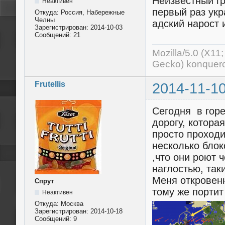
Неизвестный г
Неактивен
первый раз укр
Откуда:
Россия, Набережные
Челны
адский нарост 
Зарегистрирован:
2014-10-03
Сообщений:
21
Mozilla/5.0 (X11
Gecko) konquero
Frutellis
2014-11-10
Сегодня в горе
дорогу, котора
просто проходи
несколько блок
,что они роют 
наглостью, так
Меня откровенн
Спрут
тому же портит
Неактивен
Откуда:
Моcква
Зарегистрирован:
2014-10-18
Сообщений:
9