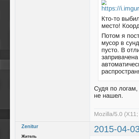
Кто-то выбил
место! Коорди
Потом я пос
мусор в сунд
пусто. В отл
запривачена 
автоматичес
распростран
Судя по логам,
не нашел.
Mozilla/5.0 (X11
Zenitur
2015-04-03
Житель