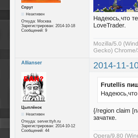
Спрут
Неактивен
Надеюсь,что те
Откуда:
Моcква
LoveTrader.
Зарегистрирован:
2014-10-18
Сообщений:
9
Mozilla/5.0 (Wi
Gecko) Chrome/3
Allianser
2014-11-10
Frutellis пи
Надеюсь,что
Цыплёнок
{/region claim
Неактивен
зачатке.
Откуда:
server.ttyh.ru
Зарегистрирован:
2014-10-12
Сообщений:
44
Opera/9.80 (Win