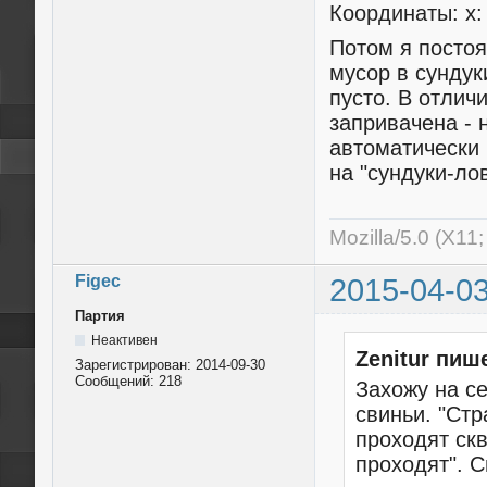
Координаты: x: -
Потом я посто
мусор в сундук
пусто. В отлич
запривачена - 
автоматически 
на "сундуки-ло
Mozilla/5.0 (X11
Figec
2015-04-03
Партия
Неактивен
Zenitur пиш
Зарегистрирован:
2014-09-30
Сообщений:
218
Захожу на с
свиньи. "Стр
проходят скв
проходят". С