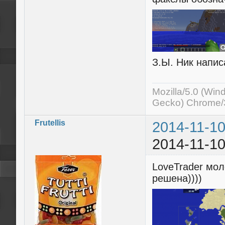
З.Ы. Ник написа
Mozilla/5.0 (Wi
Gecko) Chrome/3
Frutellis
2014-11-10
2014-11-10
LoveTrader мол
решена))))