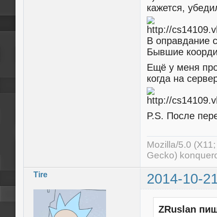
кажется, убеди
В оправдание с
Бывшие координ
Ещё у меня про
когда на серве
P.S. После пе
Mozilla/5.0 (X11
Gecko) konquero
Tire
2014-10-21
ZRuslan пиш