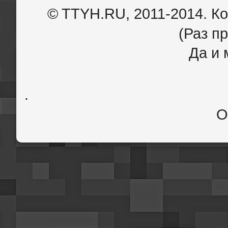
© TTYH.RU, 2011-2014. К
(Раз пр
Да и 
.
О