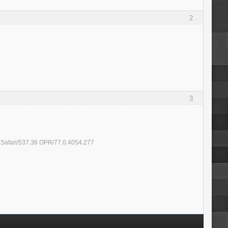
2
3
 Safari/537.36 OPR/77.0.4054.277