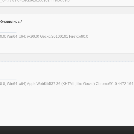
6_64; rv:89.0) Gecko/20100101 Firefox/89.0
 обновились?
0.0; Win64; x64; rv:90.0) Gecko/20100101 Firefox/90.0
10.0; Win64; x64) AppleWebKit/537.36 (KHTML, like Gecko) Chrome/91.0.4472.164