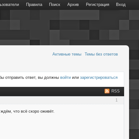
ьзователи
Правила
Поиск
Архив
Регистрация
Вход
Активные темы
Темы без ответов
бы отправить ответ, вы должны
войти
или
зарегистрироваться
RSS
1
 ждём, что всё скоро оживёт.