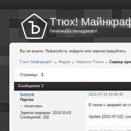
Ттюх! Майнкраф
Гипножаба овладевает!
Вы не вошли.
Пожалуйста, войдите или зарегистрируйтесь.
Ттюх! Майнкрафт!
→
Форум
→
Новости Ттюха
→
Сервер вр
Страницы
1
Сообщения 3
betrok
2021-07-19 19:06:35
Партия
В связи с аварией на с
Неактивен
Зарегистрирован:
2014-10-01
Update (2021-07-22): сн
Сообщений:
192