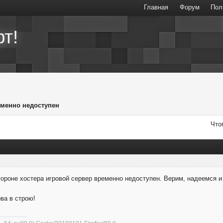
Главная
Форум
Пол
т!
еменно недоступен
Что
тороне хостера игровой сервер временно недоступен. Верим, надеемся и
ова в строю!