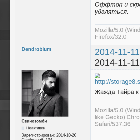
Оффтоп и скр
удаляться.
Mozilla/5.0 (Wi
Firefox/32.0
Dendrobium
2014-11-11
2014-11-11
Жажда Тайра к
Mozilla/5.0 (Wi
like Gecko) Chr
Свинозомби
Safari/537.36
Неактивен
Зарегистрирован:
2014-10-26
Сообщений:
104