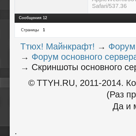
Safari/537.36
Сообщения 12
Страницы
1
Ттюх! Майнкрафт!
→
Форум
→
Форум основного сервера
→
Скриншоты основного се
© TTYH.RU, 2011-2014. К
(Раз пр
Да и 
.