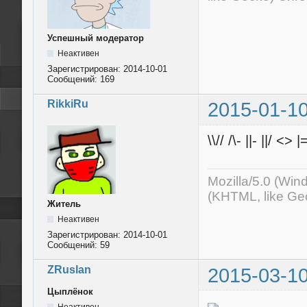
Успешный модератор
Неактивен
Зарегистрирован:
2014-10-01
Сообщений:
169
RikkiRu
2015-01-10
\\// /\- ||- ||/ <> |
Mozilla/5.0 (Wi
(KHTML, like Ge
Житель
Неактивен
Зарегистрирован:
2014-10-01
Сообщений:
59
ZRuslan
2015-03-10
Цыплёнок
Неактивен