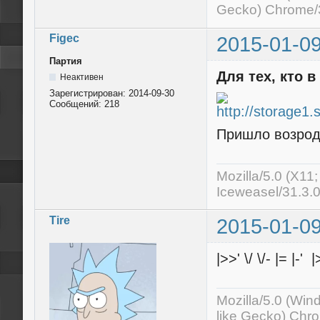
Gecko) Chrome/3
Figec
2015-01-09
Партия
Для тех, кто в
Неактивен
Зарегистрирован:
2014-09-30
Сообщений:
218
Пришло возроди
Mozilla/5.0 (X11
Iceweasel/31.3.
Tire
2015-01-09
|>>' \/ \/- |= |-' |>
Mozilla/5.0 (Wi
like Gecko) Chr