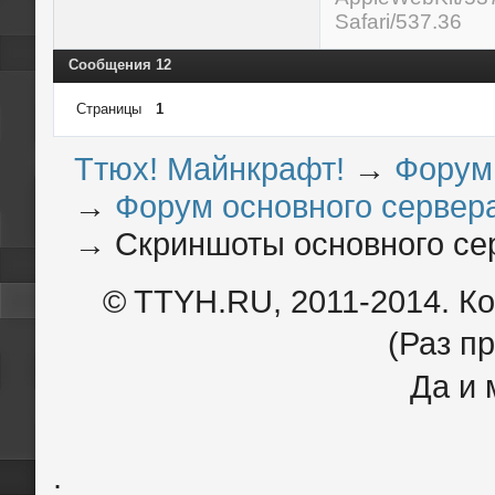
Safari/537.36
Сообщения 12
Страницы
1
Ттюх! Майнкрафт!
→
Форум
→
Форум основного сервера
→
Скриншоты основного се
© TTYH.RU, 2011-2014. К
(Раз пр
Да и 
.