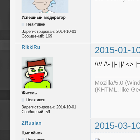
Успешный модератор
Неактивен
Зарегистрирован:
2014-10-01
Сообщений:
169
RikkiRu
2015-01-10
\\// /\- ||- ||/ <> |
Mozilla/5.0 (Wi
(KHTML, like Ge
Житель
Неактивен
Зарегистрирован:
2014-10-01
Сообщений:
59
ZRuslan
2015-03-10
Цыплёнок
Неактивен