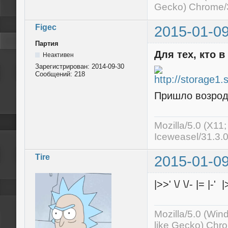
Gecko) Chrome/3
Figec
2015-01-09
Партия
Для тех, кто в
Неактивен
Зарегистрирован:
2014-09-30
Сообщений:
218
Пришло возроди
Mozilla/5.0 (X11
Iceweasel/31.3.
Tire
2015-01-09
|>>' \/ \/- |= |-' |>
Mozilla/5.0 (Wi
like Gecko) Chr