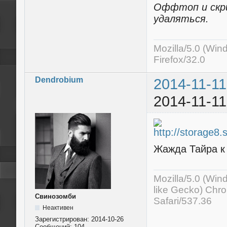
Оффтоп и скр
удаляться.
Mozilla/5.0 (Wi
Firefox/32.0
Dendrobium
2014-11-11
2014-11-11
Жажда Тайра к
Mozilla/5.0 (Wi
like Gecko) Chr
Свинозомби
Safari/537.36
Неактивен
Зарегистрирован:
2014-10-26
Сообщений:
104