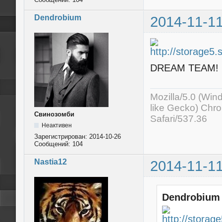
Dendrobium
2014-11-11
DREAM TEAM!
Mozilla/5.0 (Wi
like Gecko) Chr
Свинозомби
Safari/537.36
Неактивен
Зарегистрирован:
2014-10-26
Сообщений:
104
Nastia12
2014-11-11
Dendrobium