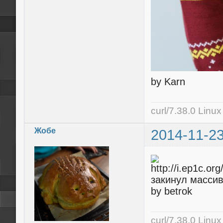
by Karn
curl/7.38.0 Linu
Жобе
2014-11-23
закинул массив
by betrok
curl/7.38.0 Linu