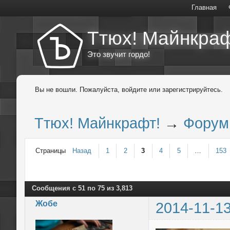
Главная
Ттюх! Майнкраф
Это звучит гордо!
Вы не вошли.
Пожалуйста, войдите или зарегистрируйтесь.
Ттюх! Майнкрафт!
→
Форум
Страницы
Назад
1
2
3
4
5
…
153
Сообщения с 51 по 75 из 3,813
Жобе
2014-11-13