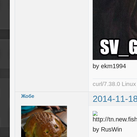
by ekm1994
curl/7.38.0 Linu
Жобе
2014-11-18
by RusWin