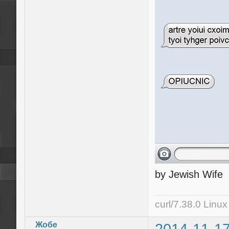
by Jewish Wife
curl/7.38.0 Linu
Жобе
2014-11-17