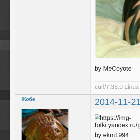
by MeCoyote
curl/7.38.0 Linu
Жобе
2014-11-21
by ekm1994