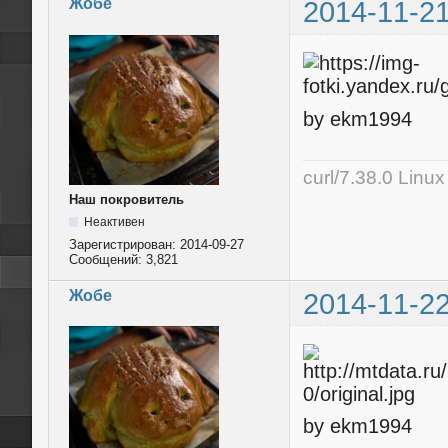
Жобе
2014-11-21
by ekm1994
curl/7.38.0 Linu
Наш покровитель
Неактивен
Зарегистрирован:
2014-09-27
Сообщений:
3,821
Жобе
2014-11-22
by ekm1994