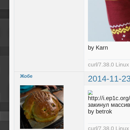
by Karn
curl/7.38.0 Linu
Жобе
2014-11-23
закинул массив
by betrok
curl/7.38.0 Linu