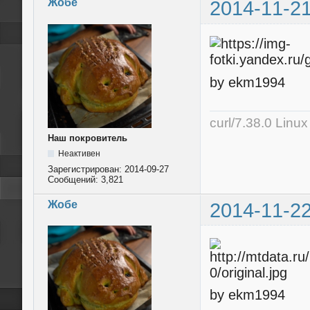
Жобе
2014-11-21
by ekm1994
curl/7.38.0 Linu
Наш покровитель
Неактивен
Зарегистрирован:
2014-09-27
Сообщений:
3,821
Жобе
2014-11-22
by ekm1994