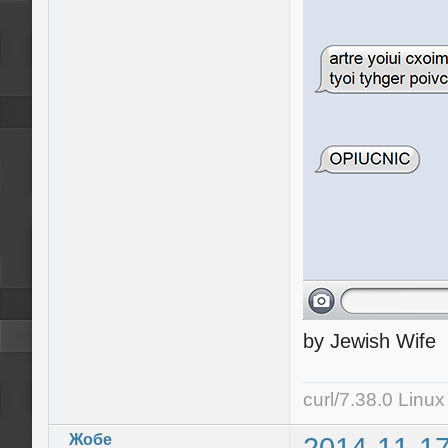
by Jewish Wife
curl/7.38.0 Linu
Жобе
2014-11-17