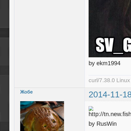
by ekm1994
curl/7.38.0 Linu
Жобе
2014-11-18
by RusWin