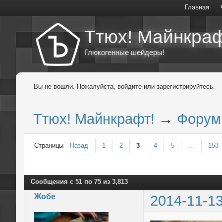
Главная
Ттюх! Майнкраф
Глюкогенные шейдеры!
Вы не вошли.
Пожалуйста, войдите или зарегистрируйтесь.
Ттюх! Майнкрафт!
→
Форум
Страницы
Назад
1
2
3
4
5
…
153
Сообщения с 51 по 75 из 3,813
Жобе
2014-11-13