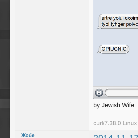
by Jewish Wife
curl/7.38.0 Linu
Жобе
2014-11-17