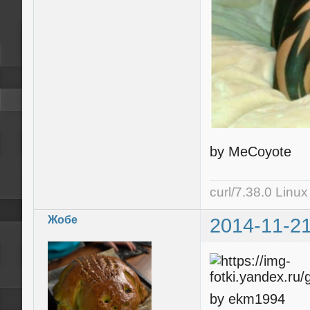
by MeCoyote
curl/7.38.0 Linu
Жобе
2014-11-21
by ekm1994