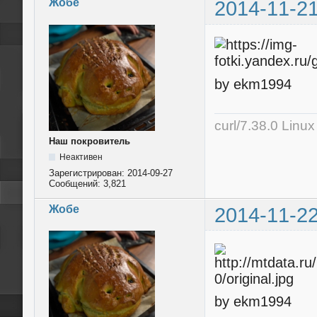
Жобе
2014-11-21
by ekm1994
curl/7.38.0 Linu
Наш покровитель
Неактивен
Зарегистрирован:
2014-09-27
Сообщений:
3,821
Жобе
2014-11-22
by ekm1994