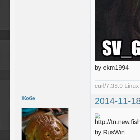
by ekm1994
curl/7.38.0 Linu
Жобе
2014-11-18
by RusWin