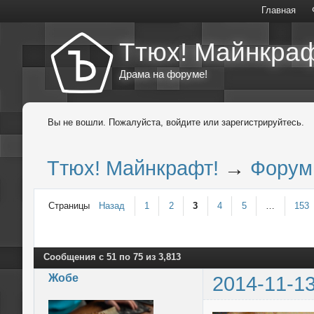
Главная
Ттюх! Майнкраф
Драма на форуме!
Вы не вошли.
Пожалуйста, войдите или зарегистрируйтесь.
Ттюх! Майнкрафт!
→
Форум
Страницы
Назад
1
2
3
4
5
…
153
Сообщения с 51 по 75 из 3,813
Жобе
2014-11-13