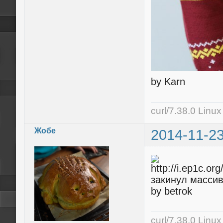
by Karn
curl/7.38.0 Linu
Жобе
2014-11-23
закинул массив
by betrok
curl/7.38.0 Linu