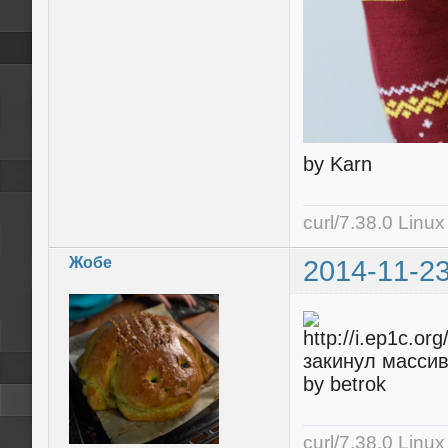
by Karn
curl/7.38.0 Linu
Жобе
2014-11-23
закинул массив
by betrok
curl/7.38.0 Linu