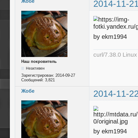
Жобе
2014-11-21
by ekm1994
curl/7.38.0 Linu
Наш покровитель
Неактивен
Зарегистрирован:
2014-09-27
Сообщений:
3,821
Жобе
2014-11-22
by ekm1994