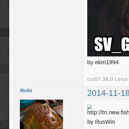
by ekm1994
curl/7.38.0 Linu
Жобе
2014-11-18
by RusWin