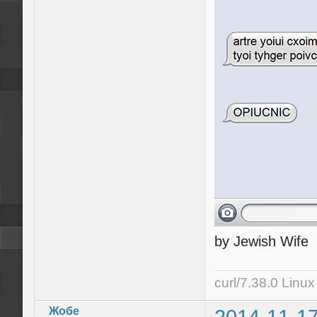
by Jewish Wife
curl/7.38.0 Linu
Жобе
2014-11-17