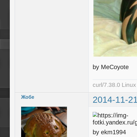
by MeCoyote
curl/7.38.0 Linu
Жобе
2014-11-21
by ekm1994