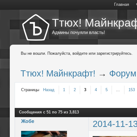
Главная
Ттюх! Майнкраф
Админы почуяли власть!
Вы не вошли.
Пожалуйста, войдите или зарегистрируйтесь.
Ттюх! Майнкрафт!
→
Форум
Страницы
Назад
1
2
3
4
5
…
153
Сообщения с 51 по 75 из 3,813
Жобе
2014-11-13